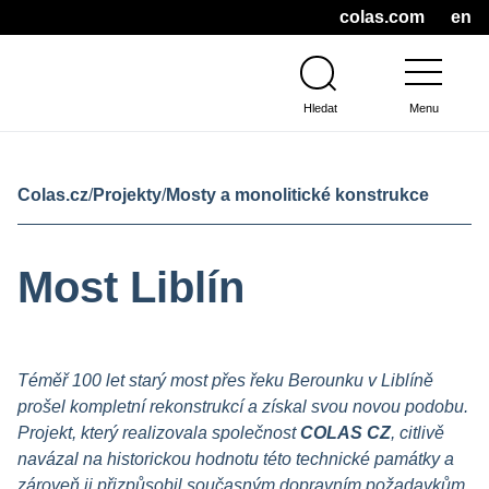
colas.com
en
Hledat
Menu
Colas.cz
/
Projekty
/
Mosty a monolitické konstrukce
Most Liblín
Téměř 100 let starý most přes řeku Berounku v Liblíně
prošel kompletní rekonstrukcí a získal svou novou podobu.
Projekt, který realizovala společnost
COLAS CZ
, citlivě
navázal na historickou hodnotu této technické památky a
zároveň ji přizpůsobil současným dopravním požadavkům.