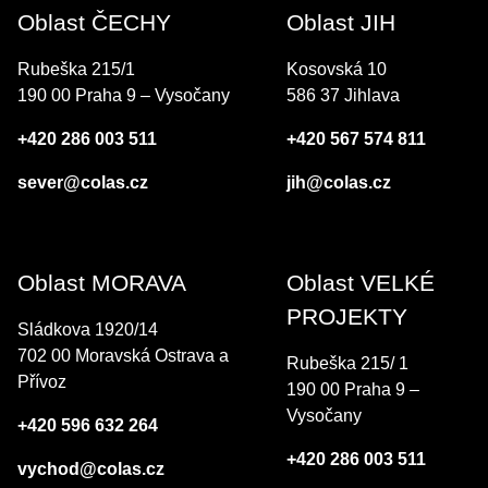
Oblast ČECHY
Oblast JIH
Rubeška 215/1
Kosovská 10
190 00 Praha 9 – Vysočany
586 37 Jihlava
+420 286 003 511
+420 567 574 811
sever@colas.cz
jih@colas.cz
Oblast MORAVA
Oblast VELKÉ
PROJEKTY
Sládkova 1920/14
702 00 Moravská Ostrava a
Rubeška 215/ 1
Přívoz
190 00 Praha 9 –
Vysočany
+420 596 632 264
+420 286 003 511
vychod@colas.cz